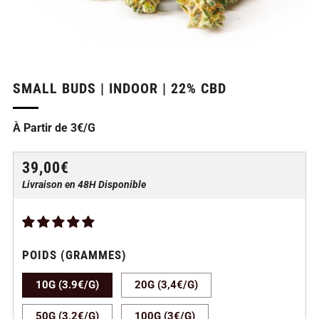
SMALL BUDS | INDOOR | 22% CBD
À Partir de 3€/G
PRIX
39,00€
RÉGULIER
Livraison en 48H Disponible
POIDS (GRAMMES)
10G (3.9€/G)
20G (3,4€/G)
50G (3,2€/G)
100G (3€/G)