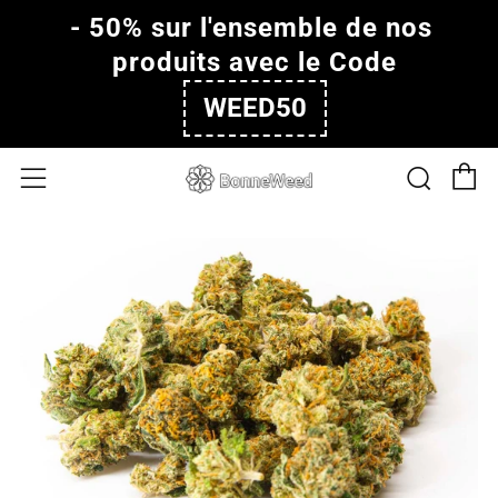
- 50% sur l'ensemble de nos 
produits avec le Code
WEED50
P
Rech
Menu