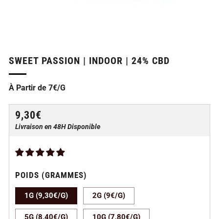
SWEET PASSION | INDOOR | 24% CBD
À Partir de 7€/G
PRIX
9,30€
RÉGULIER
Livraison en 48H Disponible
POIDS (GRAMMES)
1G (9,30€/G)
2G (9€/G)
5G (8,40€/G)
10G (7,80€/G)