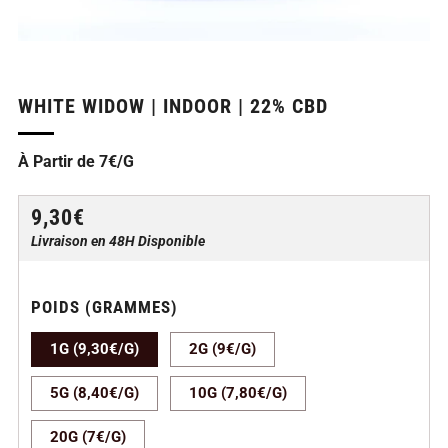
WHITE WIDOW | INDOOR | 22% CBD
À Partir de 7€/G
PRIX
9,30€
RÉGULIER
Livraison en 48H Disponible
POIDS (GRAMMES)
1G (9,30€/G)
2G (9€/G)
5G (8,40€/G)
10G (7,80€/G)
20G (7€/G)