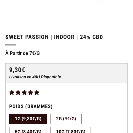
SWEET PASSION | INDOOR | 24% CBD
À Partir de 7€/G
PRIX
9,30€
RÉGULIER
Livraison en 48H Disponible
POIDS (GRAMMES)
1G (9,30€/G)
2G (9€/G)
5G (8,40€/G)
10G (7,80€/G)