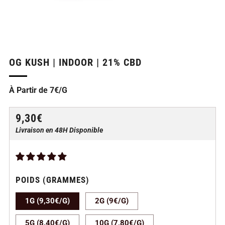
OG KUSH | INDOOR | 21% CBD
À Partir de 7€/G
PRIX
9,30€
RÉGULIER
Livraison en 48H Disponible
POIDS (GRAMMES)
1G (9,30€/G)
2G (9€/G)
5G (8,40€/G)
10G (7,80€/G)