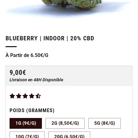
BLUEBERRY | INDOOR | 20% CBD
À Partir de 6.50€/G
PRIX
9,00€
RÉGULIER
Livraison en 48H Disponible
POIDS (GRAMMES)
1G (9€/G)
2G (8,50€/G)
5G (8€/G)
10G (7€/G)
20G (6,50€/G)